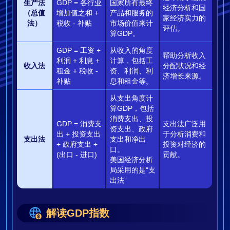
生产法
GDP = 各行业
国家所有最终
经济分析和国
（总值
增加值之和 +
产品和服务的
家经济实力的
法）
税收 - 补贴
市场价值来计
评估。
算GDP。
GDP = 工资 +
从收入的角度
帮助分析收入
利润 + 利息 +
计算，包括工
收入法
分配状况和经
租金 + 税收 -
资、利润、利
济增长来源。
补贴
息和租金等。
从支出角度计
算GDP，包括
消费支出、投
GDP = 消费支
支出法广泛用
资支出、政府
出 + 投资支出
于分析消费和
支出法
支出和净出
+ 政府支出 +
投资对经济的
口。
(出口 - 进口)
贡献。
美国经济分析
局采用的是“支
出法”
解读GDP指数