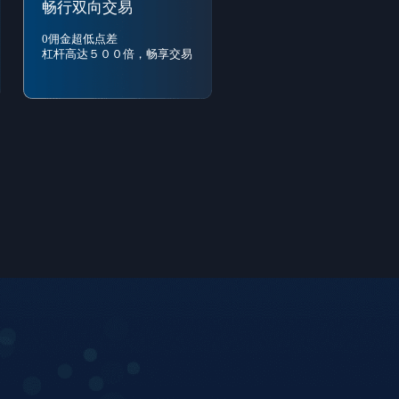
畅行双向交易
0佣金超低点差
杠杆高达５００倍，畅享交易