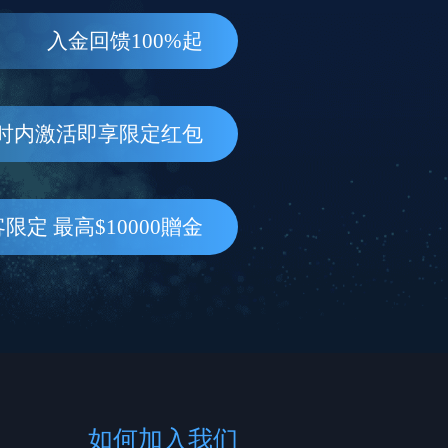
入金回馈100%起
小时内激活即享限定红包
限定 最高$10000贈金
如何加入我们